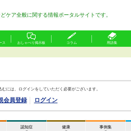
などケア全般に関する情報ポータルサイトです。
ース
おしゃべり掲示板
コラム
用語集
込むには、ログインをしていただく必要がございます。
規会員登録
ログイン
認知症
健康
事例集