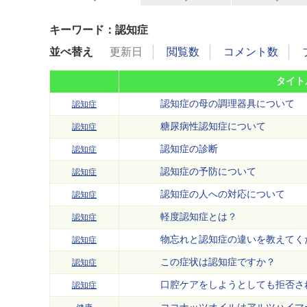
キーワード：認知症
並べ替え
更新日
閲覧数
コメント数
タイト
認知症の母の調理器具について
認知症
糖尿病性認知症について
認知症
認知症の診断
認知症
認知症の予防について
認知症
認知症の人への対応について
認知症
軽度認知症とは？
認知症
物忘れと認知症の違いを教えてく
認知症
この症状は認知症ですか？
認知症
口腔ケアをしようとしても拒否さ
認知症