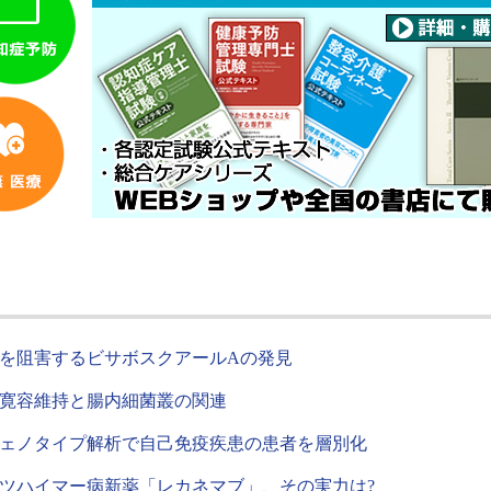
を阻害するビサボスクアールAの発見
寛容維持と腸内細菌叢の関連
ェノタイプ解析で自己免疫疾患の患者を層別化
ツハイマー病新薬「レカネマブ」、その実力は?