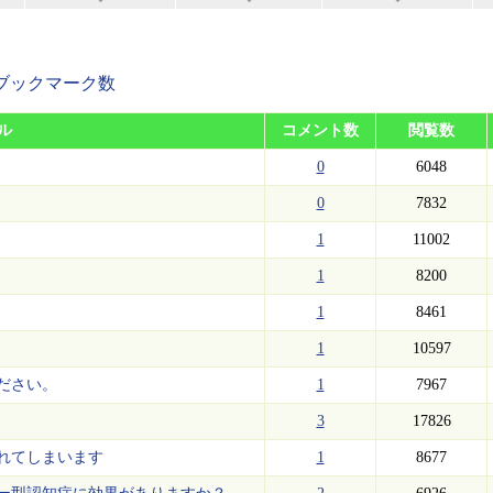
ブックマーク数
ル
コメント数
閲覧数
0
6048
0
7832
1
11002
1
8200
1
8461
1
10597
ださい。
1
7967
3
17826
れてしまいます
1
8677