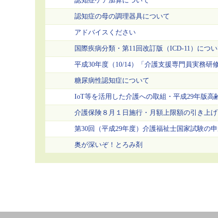
認知症ケア加算について
認知症の母の調理器具について
アドバイスください
国際疾病分類・第11回改訂版（ICD-11）につ
平成30年度（10/14）「介護支援専門員実務研
糖尿病性認知症について
IoT等を活用した介護への取組・平成29年版
介護保険８月１日施行・月額上限額の引き上げ
第30回（平成29年度）介護福祉士国家試験の
奥が深いぞ！とろみ剤