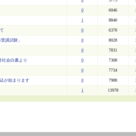
0
5775
0
6046
1
8840
いて
0
6370
修受講試験」
0
8028
0
7831
高齢社会白書より
0
7308
0
7734
申込が始まります
0
7988
1
13978