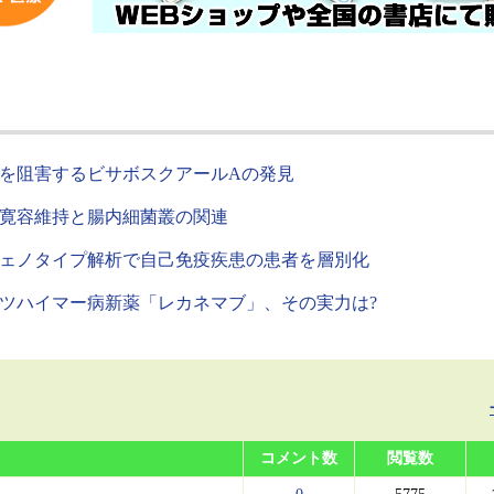
を阻害するビサボスクアールAの発見
寛容維持と腸内細菌叢の関連
ェノタイプ解析で自己免疫疾患の患者を層別化
ツハイマー病新薬「レカネマブ」、その実力は?
コメント数
閲覧数