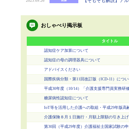
【そもそも解説】アル
2023.09.26
医療
おしゃべり掲示板
タイトル
認知症ケア加算について
認知症の母の調理器具について
アドバイスください
国際疾病分類・第11回改訂版（ICD-11）につ
平成30年度（10/14）「介護支援専門員実務研
糖尿病性認知症について
IoT等を活用した介護への取組・平成29年版
介護保険８月１日施行・月額上限額の引き上げ
第30回（平成29年度）介護福祉士国家試験の