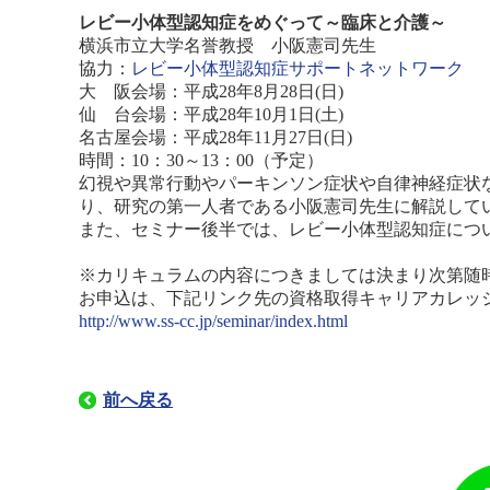
レビー小体型認知症をめぐって～臨床と介護～
横浜市立大学名誉教授 小阪憲司先生
協力：
レビー小体型認知症サポートネットワーク
大 阪会場：平成28年8月28日(日)
仙 台会場：平成28年10月1日(土)
名古屋会場：平成28年11月27日(日)
時間：10：30～13：00（予定）
幻視や異常行動やパーキンソン症状や自律神経症状
り、研究の第一人者である小阪憲司先生に解説して
また、セミナー後半では、レビー小体型認知症につ
※カリキュラムの内容につきましては決まり次第随
お申込は、下記リンク先の資格取得キャリアカレッ
http://www.ss-cc.jp/seminar/index.html
前へ戻る