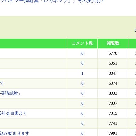
ツハイマー病新薬「レカネマブ」、その実力は?
コメント数
閲覧数
0
5778
0
6051
1
8847
いて
0
6374
修受講試験」
0
8033
0
7837
高齢社会白書より
0
7315
0
7741
申込が始まります
0
7991