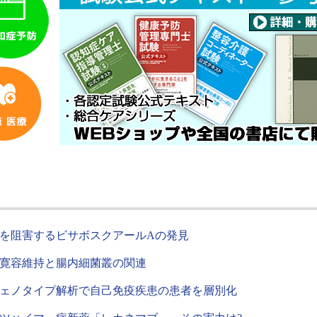
を阻害するビサボスクアールAの発見
寛容維持と腸内細菌叢の関連
ェノタイプ解析で自己免疫疾患の患者を層別化