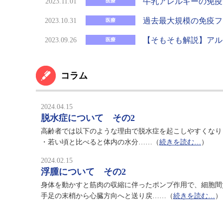
牛乳アレルギーの免疫
2023.11.01
医療
過去最大規模の免疫フ
2023.10.31
医療
【そもそも解説】アル
2023.09.26
医療
コラム
2024.04.15
脱水症について その2
高齢者では以下のような理由で脱水症を起こしやすくなり
・若い頃と比べると体内の水分……（
続きを読む…
）
2024.02.15
浮腫について その2
身体を動かすと筋肉の収縮に伴ったポンプ作用で、細胞間
手足の末梢から心臓方向へと送り戻……（
続きを読む…
）