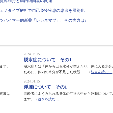
寛容維持と腸内細菌叢の関連
ェノタイプ解析で自己免疫疾患の患者を層別化
ツハイマー病新薬「レカネマブ」、その実力は?
2024.03.15
脱水症について その1
ます。
脱水症とは「体から出る水分が増えたり、体に入る水分
ために、体内の水分が不足した状態……（
続きを読む…
2024.01.15
浮腫について その1
質液は
高齢者によくみられる身体の症状の中から浮腫について
ます。（
続きを読む…
）