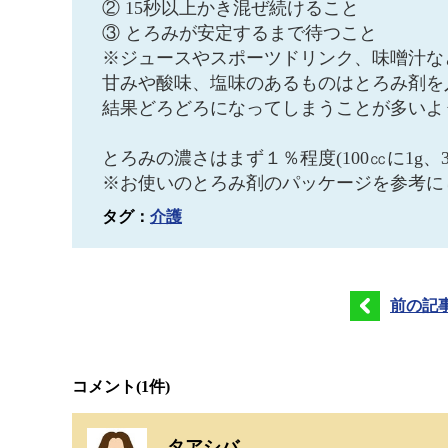
② 15秒以上かき混ぜ続けること
③ とろみが安定するまで待つこと
※ジュースやスポーツドリンク、味噌汁な
甘みや酸味、塩味のあるものはとろみ剤を
結果どろどろになってしまうことが多いよ
とろみの濃さはまず１％程度(100㏄に1g、
※お使いのとろみ剤のパッケージを参考に
タグ：
介護
前の記
コメント
(1件)
タアシバ