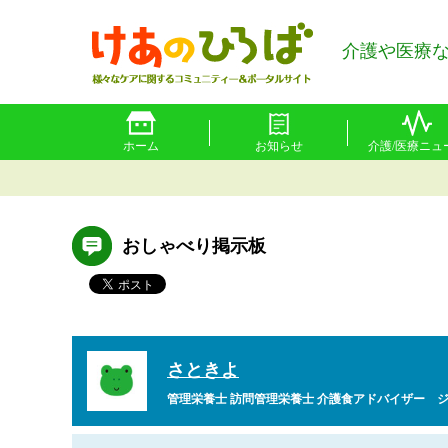
介護や医療
ホーム
お知らせ
介護/医療ニュ
おしゃべり掲示板
さときよ
管理栄養士 訪問管理栄養士 介護食アドバイザー 