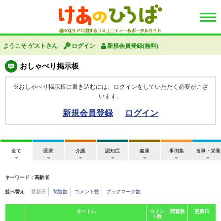
ようこそ ゲストさん
ログイン
新規会員登録(無料)
おしゃべり掲示板
※おしゃべり掲示板に書き込むには、ログインをしていただく必要がござ
います。
新規会員登録
ログイン
全て
医療
介護
認知症
健康
事例集
食事・栄養
キーワード：高齢者
並べ替え
更新日
閲覧数
コメント数
ブックマーク数
タイトル
コメン
閲覧数
更新日
ト数