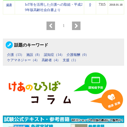
IoT等を活用した介護への取組・平成2
0
7315
健康
2018.01.18
9年版高齢社会白書より
1
話題のキーワード
介護（13）
施設（8）
認知症（14）
介護報酬（0）
ケアマネジャー（4）
高齢者（4）
支援（1）