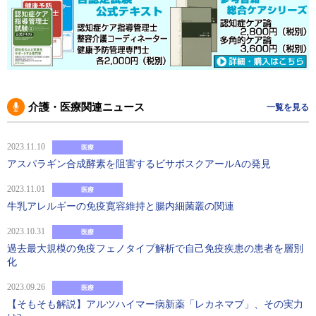
介護・医療関連ニュース
一覧を見る
2023.11.10
医療
アスパラギン合成酵素を阻害するビサボスクアールAの発見
2023.11.01
医療
牛乳アレルギーの免疫寛容維持と腸内細菌叢の関連
2023.10.31
医療
過去最大規模の免疫フェノタイプ解析で自己免疫疾患の患者を層別
化
2023.09.26
医療
【そもそも解説】アルツハイマー病新薬「レカネマブ」、その実力