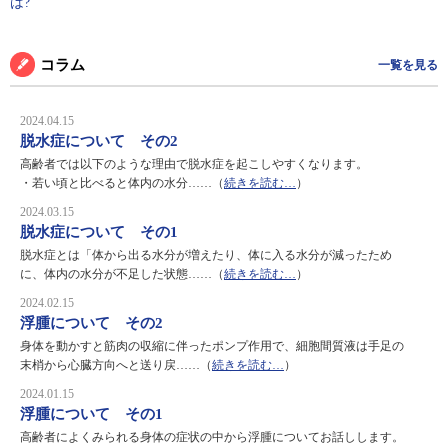
は?
コラム
一覧を見る
2024.04.15
脱水症について その2
高齢者では以下のような理由で脱水症を起こしやすくなります。
・若い頃と比べると体内の水分……（
続きを読む…
）
2024.03.15
脱水症について その1
脱水症とは「体から出る水分が増えたり、体に入る水分が減ったため
に、体内の水分が不足した状態……（
続きを読む…
）
2024.02.15
浮腫について その2
身体を動かすと筋肉の収縮に伴ったポンプ作用で、細胞間質液は手足の
末梢から心臓方向へと送り戻……（
続きを読む…
）
2024.01.15
浮腫について その1
高齢者によくみられる身体の症状の中から浮腫についてお話しします。