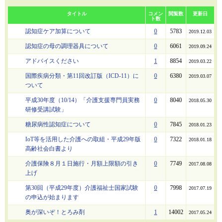
タイトル
コメン
閲覧数
更新日
ト数
認知症ケア加算について
0
5783
2019.12.03
認知症の母の調理器具について
0
6061
2019.09.24
アドバイスください
1
8854
2019.03.22
国際疾病分類・第11回改訂版（ICD-11）に
0
6380
2019.03.07
ついて
平成30年度（10/14）「介護支援専門員実務
0
8040
2018.05.30
研修受講試験」
糖尿病性認知症について
0
7845
2018.01.23
IoT等を活用した介護への取組・平成29年版
0
7322
2018.01.18
高齢社会白書より
介護保険８月１日施行・月額上限額の引き
0
7749
2017.08.08
上げ
第30回（平成29年度）介護福祉士国家試験
0
7998
2017.07.19
の申込が始まります
奥が深いぞ！とろみ剤
1
14002
2017.05.24