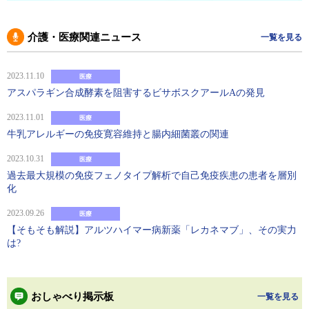
介護・医療関連ニュース
一覧を見る
2023.11.10
医療
アスパラギン合成酵素を阻害するビサボスクアールAの発見
2023.11.01
医療
牛乳アレルギーの免疫寛容維持と腸内細菌叢の関連
2023.10.31
医療
過去最大規模の免疫フェノタイプ解析で自己免疫疾患の患者を層別
化
2023.09.26
医療
【そもそも解説】アルツハイマー病新薬「レカネマブ」、その実力
は?
おしゃべり掲示板
一覧を見る