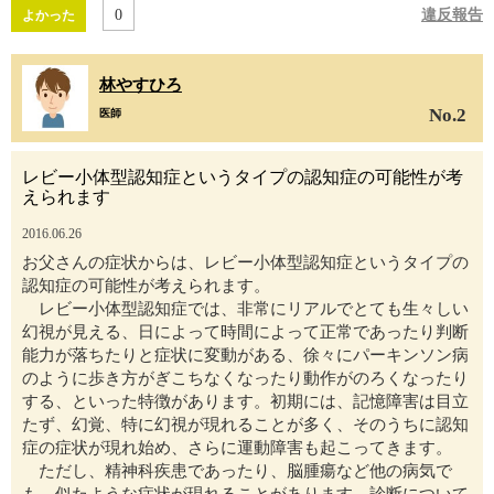
0
違反報告
よかった
林やすひろ
No.2
医師
レビー小体型認知症というタイプの認知症の可能性が考
えられます
2016.06.26
お父さんの症状からは、レビー小体型認知症というタイプの
認知症の可能性が考えられます。
レビー小体型認知症では、非常にリアルでとても生々しい
幻視が見える、日によって時間によって正常であったり判断
能力が落ちたりと症状に変動がある、徐々にパーキンソン病
のように歩き方がぎこちなくなったり動作がのろくなったり
する、といった特徴があります。初期には、記憶障害は目立
たず、幻覚、特に幻視が現れることが多く、そのうちに認知
症の症状が現れ始め、さらに運動障害も起こってきます。
ただし、精神科疾患であったり、脳腫瘍など他の病気で
も、似たような症状が現れることがあります。診断について