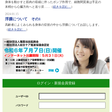
身体を動かすと筋肉の収縮に伴ったポンプ作用で、細胞間質液は手足の
末梢から心臓方向へと送り戻……（
続きを読む…
）
2024.01.15
浮腫について その1
高齢者によくみられる身体の症状の中から浮腫についてお話しします。
（
続きを読む…
）
ログイン・新規会員登録
ユーザーID
パスワード