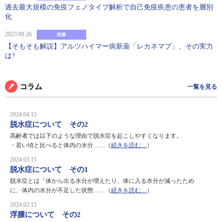
過去最大規模の免疫フェノタイプ解析で自己免疫疾患の患者を層別
化
2023.09.26
医療
【そもそも解説】アルツハイマー病新薬「レカネマブ」、その実力
は?
コラム
一覧を見る
2024.04.15
脱水症について その2
高齢者では以下のような理由で脱水症を起こしやすくなります。
・若い頃と比べると体内の水分……（
続きを読む…
）
2024.03.15
脱水症について その1
脱水症とは「体から出る水分が増えたり、体に入る水分が減ったため
に、体内の水分が不足した状態……（
続きを読む…
）
2024.02.15
浮腫について その2