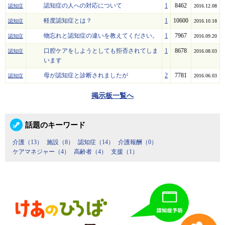
認知症の人への対応について
1
8462
認知症
2016.12.08
軽度認知症とは？
1
10600
認知症
2016.10.18
物忘れと認知症の違いを教えてください。
1
7967
認知症
2016.09.20
口腔ケアをしようとしても拒否されてしま
1
8678
認知症
2016.08.03
います
母が認知症と診断されましたが
2
7781
認知症
2016.06.03
掲示板一覧へ
話題のキーワード
介護（13）
施設（8）
認知症（14）
介護報酬（0）
ケアマネジャー（4）
高齢者（4）
支援（1）