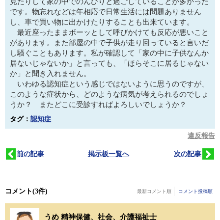
見たりして家の中でのんびりと過ごしていることが多かった
です。物忘れなどは年相応で日常生活には問題ありません
し、車で買い物に出かけたりすることも出来ています。
最近座ったままボーッとして呼びかけても反応が悪いこと
があります。また部屋の中で子供が走り回っていると言いだ
し騒ぐこともあります。私が確認して「家の中に子供なんか
居ないじゃないか」と言っても、「ほらそこに居るじゃない
か」と聞き入れません。
いわゆる認知症という感じではないように思うのですが、
このような症状から、どのような病気が考えられるのでしょ
うか？ またどこに受診すればよろしいでしょうか？
タグ：
認知症
違反報告
前の記事
掲示板一覧へ
次の記事
コメント
(3件)
最新コメント順
コメント投稿順
うめ 精神保健、社会、介護福祉士