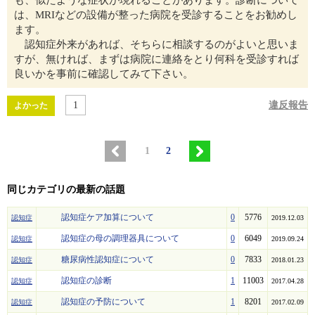
は、MRIなどの設備が整った病院を受診することをお勧めし
ます。
認知症外来があれば、そちらに相談するのがよいと思いま
すが、無ければ、まずは病院に連絡をとり何科を受診すれば
良いかを事前に確認してみて下さい。
1
違反報告
よかった
1
2
同じカテゴリの最新の話題
認知症ケア加算について
0
5776
認知症
2019.12.03
認知症の母の調理器具について
0
6049
認知症
2019.09.24
糖尿病性認知症について
0
7833
認知症
2018.01.23
認知症の診断
1
11003
認知症
2017.04.28
認知症の予防について
1
8201
認知症
2017.02.09