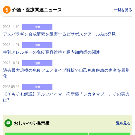
介護・医療関連ニュース
一覧を見る
2023.11.10
医療
アスパラギン合成酵素を阻害するビサボスクアールAの発見
2023.11.01
医療
牛乳アレルギーの免疫寛容維持と腸内細菌叢の関連
2023.10.31
医療
過去最大規模の免疫フェノタイプ解析で自己免疫疾患の患者を層別
化
2023.09.26
医療
【そもそも解説】アルツハイマー病新薬「レカネマブ」、その実力
は?
おしゃべり掲示板
一覧を見る