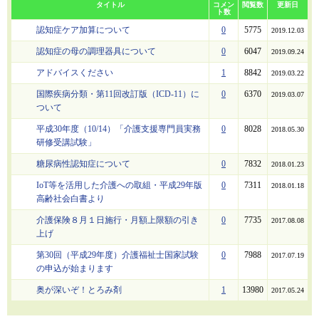
タイトル
コメン
閲覧数
更新日
ト数
認知症ケア加算について
0
5775
2019.12.03
認知症の母の調理器具について
0
6047
2019.09.24
アドバイスください
1
8842
2019.03.22
国際疾病分類・第11回改訂版（ICD-11）に
0
6370
2019.03.07
ついて
平成30年度（10/14）「介護支援専門員実務
0
8028
2018.05.30
研修受講試験」
糖尿病性認知症について
0
7832
2018.01.23
IoT等を活用した介護への取組・平成29年版
0
7311
2018.01.18
高齢社会白書より
介護保険８月１日施行・月額上限額の引き
0
7735
2017.08.08
上げ
第30回（平成29年度）介護福祉士国家試験
0
7988
2017.07.19
の申込が始まります
奥が深いぞ！とろみ剤
1
13980
2017.05.24