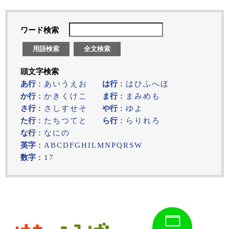
ワード検索
用語検索
全文検索
頭文字検索
あ行
：
あ
い
う
え
お
は行
：
は
ひ
ふ
へ
ほ
か行
：
か
き
く
け
こ
ま行
：
ま
み
め
も
さ行
：
さ
し
す
せ
そ
や行
：
ゆ
よ
た行
：
た
ち
つ
て
と
ら行
：
ら
り
れ
ろ
な行
：
な
に
の
英字
：
A
B
C
D
F
G
H
I
L
M
N
P
Q
R
S
W
数字
：
1
7