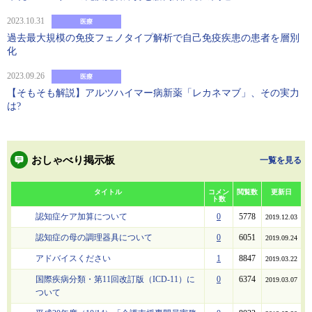
2023.10.31
医療
過去最大規模の免疫フェノタイプ解析で自己免疫疾患の患者を層別
化
2023.09.26
医療
【そもそも解説】アルツハイマー病新薬「レカネマブ」、その実力
は?
おしゃべり掲示板
一覧を見る
タイトル
コメン
閲覧数
更新日
ト数
認知症ケア加算について
0
5778
2019.12.03
認知症の母の調理器具について
0
6051
2019.09.24
アドバイスください
1
8847
2019.03.22
国際疾病分類・第11回改訂版（ICD-11）に
0
6374
2019.03.07
ついて