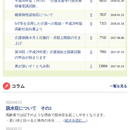
平成30年度（10/14）「介護支援専門員実務
0
8033
2018.05.30
研修受講試験」
糖尿病性認知症について
0
7837
2018.01.23
IoT等を活用した介護への取組・平成29年版
0
7315
2018.01.18
高齢社会白書より
介護保険８月１日施行・月額上限額の引き
0
7741
2017.08.08
上げ
第30回（平成29年度）介護福祉士国家試験
0
7991
2017.07.19
の申込が始まります
奥が深いぞ！とろみ剤
1
13994
2017.05.24
コラム
一覧を見る
2024.04.15
脱水症について その2
高齢者では以下のような理由で脱水症を起こしやすくなります。
・若い頃と比べると体内の水分……（
続きを読む…
）
2024.03.15