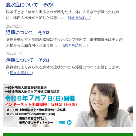
脱水症について その1
脱水症とは「体から出る水分が増えたり、体に入る水分が減ったため
に、体内の水分が不足した状態……（
続きを読む…
）
2024.02.15
浮腫について その2
身体を動かすと筋肉の収縮に伴ったポンプ作用で、細胞間質液は手足の
末梢から心臓方向へと送り戻……（
続きを読む…
）
2024.01.15
浮腫について その1
高齢者によくみられる身体の症状の中から浮腫についてお話しします。
（
続きを読む…
）