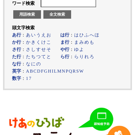
ワード検索
用語検索
全文検索
頭文字検索
あ行
：
あ
い
う
え
お
は行
：
は
ひ
ふ
へ
ほ
か行
：
か
き
く
け
こ
ま行
：
ま
み
め
も
さ行
：
さ
し
す
せ
そ
や行
：
ゆ
よ
た行
：
た
ち
つ
て
と
ら行
：
ら
り
れ
ろ
な行
：
な
に
の
英字
：
A
B
C
D
F
G
H
I
L
M
N
P
Q
R
S
W
数字
：
1
7