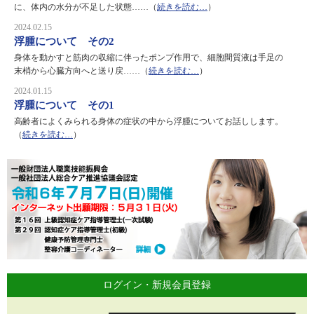
に、体内の水分が不足した状態……（
続きを読む…
）
2024.02.15
浮腫について その2
身体を動かすと筋肉の収縮に伴ったポンプ作用で、細胞間質液は手足の
末梢から心臓方向へと送り戻……（
続きを読む…
）
2024.01.15
浮腫について その1
高齢者によくみられる身体の症状の中から浮腫についてお話しします。
（
続きを読む…
）
ログイン・新規会員登録