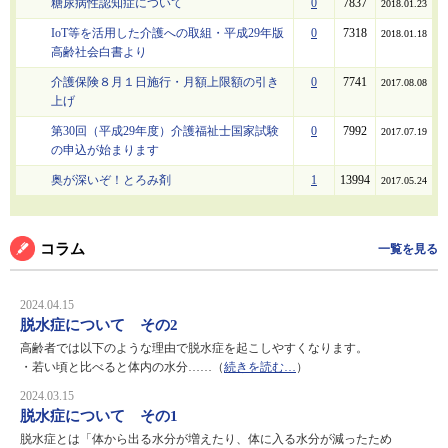
糖尿病性認知症について
0
7837
2018.01.23
IoT等を活用した介護への取組・平成29年版
0
7318
2018.01.18
高齢社会白書より
介護保険８月１日施行・月額上限額の引き
0
7741
2017.08.08
上げ
第30回（平成29年度）介護福祉士国家試験
0
7992
2017.07.19
の申込が始まります
奥が深いぞ！とろみ剤
1
13994
2017.05.24
コラム
一覧を見る
2024.04.15
脱水症について その2
高齢者では以下のような理由で脱水症を起こしやすくなります。
・若い頃と比べると体内の水分……（
続きを読む…
）
2024.03.15
脱水症について その1
脱水症とは「体から出る水分が増えたり、体に入る水分が減ったため