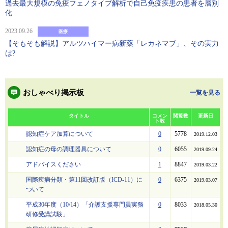
過去最大規模の免疫フェノタイプ解析で自己免疫疾患の患者を層別
化
2023.09.26
医療
【そもそも解説】アルツハイマー病新薬「レカネマブ」、その実力
は?
おしゃべり掲示板
一覧を見る
タイトル
コメン
閲覧数
更新日
ト数
認知症ケア加算について
0
5778
2019.12.03
認知症の母の調理器具について
0
6055
2019.09.24
アドバイスください
1
8847
2019.03.22
国際疾病分類・第11回改訂版（ICD-11）に
0
6375
2019.03.07
ついて
平成30年度（10/14）「介護支援専門員実務
0
8033
2018.05.30
研修受講試験」