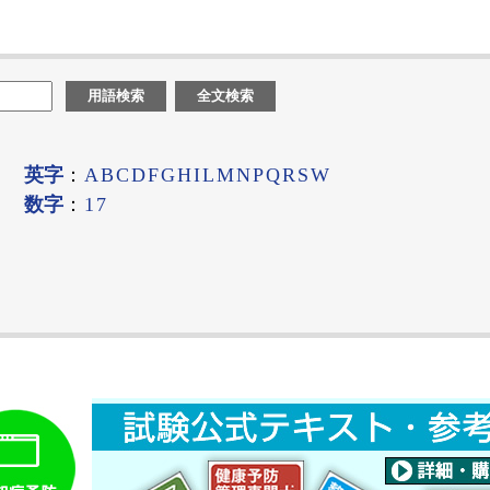
用語検索
全文検索
英字
：
A
B
C
D
F
G
H
I
L
M
N
P
Q
R
S
W
数字
：
1
7