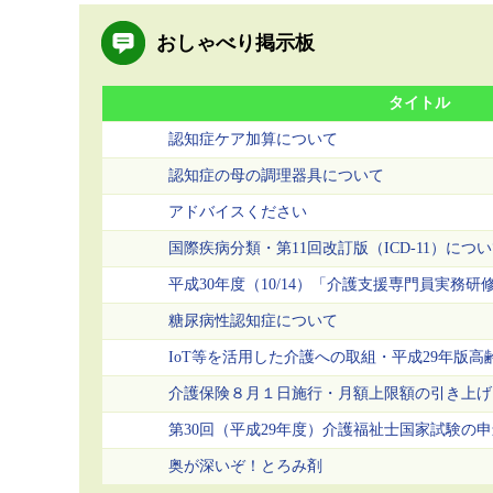
おしゃべり掲示板
タイトル
認知症ケア加算について
認知症の母の調理器具について
アドバイスください
国際疾病分類・第11回改訂版（ICD-11）につ
平成30年度（10/14）「介護支援専門員実務研
糖尿病性認知症について
IoT等を活用した介護への取組・平成29年版
介護保険８月１日施行・月額上限額の引き上げ
第30回（平成29年度）介護福祉士国家試験の
奥が深いぞ！とろみ剤