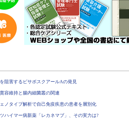
を阻害するビサボスクアールAの発見
寛容維持と腸内細菌叢の関連
ェノタイプ解析で自己免疫疾患の患者を層別化
ツハイマー病新薬「レカネマブ」、その実力は?