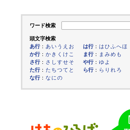
ワード検索
頭文字検索
あ行
：
あ
い
う
え
お
は行
：
は
ひ
ふ
へ
ほ
か行
：
か
き
く
け
こ
ま行
：
ま
み
め
も
さ行
：
さ
し
す
せ
そ
や行
：
ゆ
よ
た行
：
た
ち
つ
て
と
ら行
：
ら
り
れ
ろ
な行
：
な
に
の