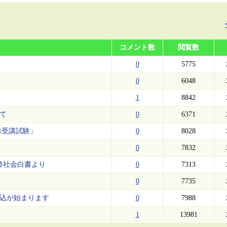
コメント数
閲覧数
0
5775
0
6048
1
8842
いて
0
6371
修受講試験」
0
8028
0
7832
高齢社会白書より
0
7313
0
7735
申込が始まります
0
7988
1
13981