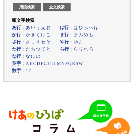
用語検索
全文検索
頭文字検索
あ行
：
あ
い
う
え
お
は行
：
は
ひ
ふ
へ
ほ
か行
：
か
き
く
け
こ
ま行
：
ま
み
め
も
さ行
：
さ
し
す
せ
そ
や行
：
ゆ
よ
た行
：
た
ち
つ
て
と
ら行
：
ら
り
れ
ろ
な行
：
な
に
の
英字
：
A
B
C
D
F
G
H
I
L
M
N
P
Q
R
S
W
数字
：
1
7