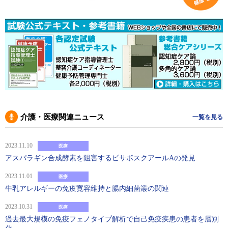
介護・医療関連ニュース
一覧を見る
2023.11.10
医療
アスパラギン合成酵素を阻害するビサボスクアールAの発見
2023.11.01
医療
牛乳アレルギーの免疫寛容維持と腸内細菌叢の関連
2023.10.31
医療
過去最大規模の免疫フェノタイプ解析で自己免疫疾患の患者を層別