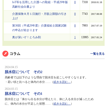
IoT等を活用した介護への取組・平成29年版
0
7318
2018.01.18
高齢社会白書より
介護保険８月１日施行・月額上限額の引き
0
7743
2017.08.08
上げ
第30回（平成29年度）介護福祉士国家試験
0
7993
2017.07.19
の申込が始まります
奥が深いぞ！とろみ剤
1
13995
2017.05.24
コラム
一覧を見る
2024.04.15
脱水症について その2
高齢者では以下のような理由で脱水症を起こしやすくなります。
・若い頃と比べると体内の水分……（
続きを読む…
）
2024.03.15
脱水症について その1
脱水症とは「体から出る水分が増えたり、体に入る水分が減ったため
に、体内の水分が不足した状態……（
続きを読む…
）