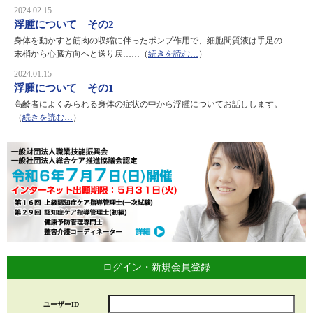
2024.02.15
浮腫について その2
身体を動かすと筋肉の収縮に伴ったポンプ作用で、細胞間質液は手足の
末梢から心臓方向へと送り戻……（
続きを読む…
）
2024.01.15
浮腫について その1
高齢者によくみられる身体の症状の中から浮腫についてお話しします。
（
続きを読む…
）
ログイン・新規会員登録
ユーザーID