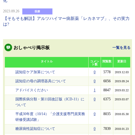
化
2023.09.26
医療
【そもそも解説】アルツハイマー病新薬「レカネマブ」、その実力
は?
おしゃべり掲示板
一覧を見る
タイトル
コメン
閲覧数
更新日
ト数
認知症ケア加算について
0
5778
2019.12.03
認知症の母の調理器具について
0
6056
2019.09.24
アドバイスください
1
8847
2019.03.22
国際疾病分類・第11回改訂版（ICD-11）に
0
6375
2019.03.07
ついて
平成30年度（10/14）「介護支援専門員実務
0
8035
2018.05.30
研修受講試験」
糖尿病性認知症について
0
7839
2018.01.23