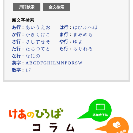
用語検索
全文検索
頭文字検索
あ行
：
あ
い
う
え
お
は行
：
は
ひ
ふ
へ
ほ
か行
：
か
き
く
け
こ
ま行
：
ま
み
め
も
さ行
：
さ
し
す
せ
そ
や行
：
ゆ
よ
た行
：
た
ち
つ
て
と
ら行
：
ら
り
れ
ろ
な行
：
な
に
の
英字
：
A
B
C
D
F
G
H
I
L
M
N
P
Q
R
S
W
数字
：
1
7