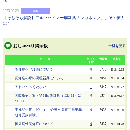
化
2023.09.26
医療
【そもそも解説】アルツハイマー病新薬「レカネマブ」、その実力
は?
おしゃべり掲示板
一覧を見る
タイトル
コメン
閲覧数
更新日
ト数
認知症ケア加算について
0
5778
2019.12.03
認知症の母の調理器具について
0
6051
2019.09.24
アドバイスください
1
8847
2019.03.22
国際疾病分類・第11回改訂版（ICD-11）に
0
6374
2019.03.07
ついて
平成30年度（10/14）「介護支援専門員実務
0
8033
2018.05.30
研修受講試験」
糖尿病性認知症について
0
7837
2018.01.23