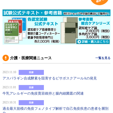
介護・医療関連ニュース
一覧を見る
2023.11.10
医療
アスパラギン合成酵素を阻害するビサボスクアールAの発見
2023.11.01
医療
牛乳アレルギーの免疫寛容維持と腸内細菌叢の関連
2023.10.31
医療
過去最大規模の免疫フェノタイプ解析で自己免疫疾患の患者を層別