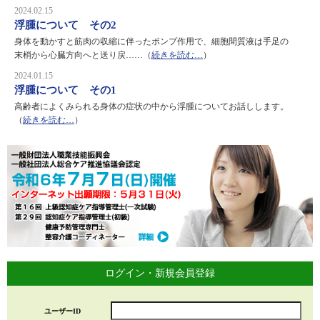
2024.02.15
浮腫について その2
身体を動かすと筋肉の収縮に伴ったポンプ作用で、細胞間質液は手足の
末梢から心臓方向へと送り戻……（
続きを読む…
）
2024.01.15
浮腫について その1
高齢者によくみられる身体の症状の中から浮腫についてお話しします。
（
続きを読む…
）
ログイン・新規会員登録
ユーザーID