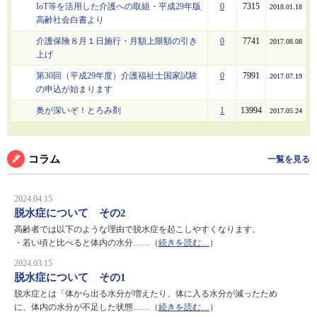
IoT等を活用した介護への取組・平成29年版
0
7315
2018.01.18
高齢社会白書より
介護保険８月１日施行・月額上限額の引き
0
7741
2017.08.08
上げ
第30回（平成29年度）介護福祉士国家試験
0
7991
2017.07.19
の申込が始まります
奥が深いぞ！とろみ剤
1
13994
2017.05.24
コラム
一覧を見る
2024.04.15
脱水症について その2
高齢者では以下のような理由で脱水症を起こしやすくなります。
・若い頃と比べると体内の水分……（
続きを読む…
）
2024.03.15
脱水症について その1
脱水症とは「体から出る水分が増えたり、体に入る水分が減ったため
に、体内の水分が不足した状態……（
続きを読む…
）