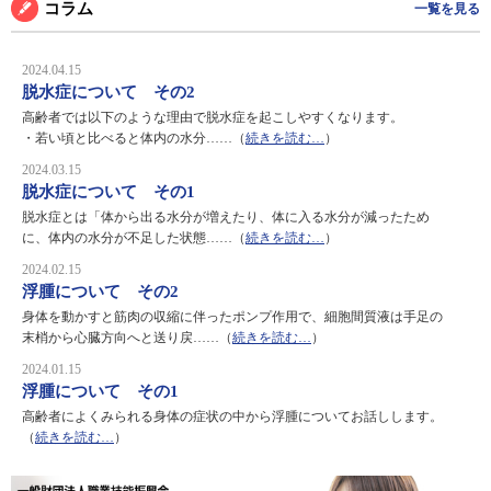
コラム
一覧を見る
2024.04.15
脱水症について その2
高齢者では以下のような理由で脱水症を起こしやすくなります。
・若い頃と比べると体内の水分……（
続きを読む…
）
2024.03.15
脱水症について その1
脱水症とは「体から出る水分が増えたり、体に入る水分が減ったため
に、体内の水分が不足した状態……（
続きを読む…
）
2024.02.15
浮腫について その2
身体を動かすと筋肉の収縮に伴ったポンプ作用で、細胞間質液は手足の
末梢から心臓方向へと送り戻……（
続きを読む…
）
2024.01.15
浮腫について その1
高齢者によくみられる身体の症状の中から浮腫についてお話しします。
（
続きを読む…
）