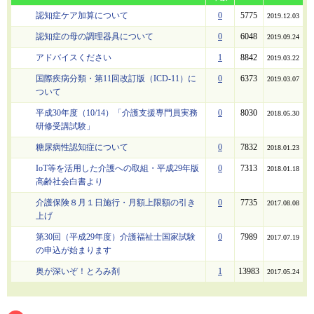
認知症ケア加算について
0
5775
2019.12.03
認知症の母の調理器具について
0
6048
2019.09.24
アドバイスください
1
8842
2019.03.22
国際疾病分類・第11回改訂版（ICD-11）に
0
6373
2019.03.07
ついて
平成30年度（10/14）「介護支援専門員実務
0
8030
2018.05.30
研修受講試験」
糖尿病性認知症について
0
7832
2018.01.23
IoT等を活用した介護への取組・平成29年版
0
7313
2018.01.18
高齢社会白書より
介護保険８月１日施行・月額上限額の引き
0
7735
2017.08.08
上げ
第30回（平成29年度）介護福祉士国家試験
0
7989
2017.07.19
の申込が始まります
奥が深いぞ！とろみ剤
1
13983
2017.05.24