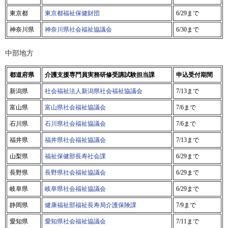
東京都
東京都福祉保健財団
6/29まで
神奈川県
神奈川県社会福祉協議会
6/30まで
中部地方
都道府県
介護支援専門員実務研修受講試験担当課
申込受付期間
新潟県
社会福祉法人新潟県社会福祉協議会
7/13まで
富山県
富山県社会福祉協議会
7/6まで
石川県
石川県社会福祉協議会
7/6まで
福井県
福井県社会福祉協議会
7/13まで
山梨県
福祉保健部長寿社会課
6/29まで
長野県
長野県社会福祉協議会
6/29まで
岐阜県
岐阜県社会福祉協議会
6/29まで
静岡県
健康福祉部福祉長寿局介護保険課
7/9まで
愛知県
愛知県社会福祉協議会
7/11まで