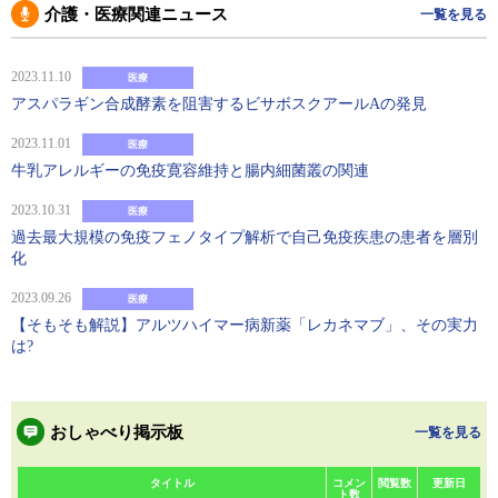
介護・医療関連ニュース
一覧を見る
2023.11.10
医療
アスパラギン合成酵素を阻害するビサボスクアールAの発見
2023.11.01
医療
牛乳アレルギーの免疫寛容維持と腸内細菌叢の関連
2023.10.31
医療
過去最大規模の免疫フェノタイプ解析で自己免疫疾患の患者を層別
化
2023.09.26
医療
【そもそも解説】アルツハイマー病新薬「レカネマブ」、その実力
は?
おしゃべり掲示板
一覧を見る
タイトル
コメン
閲覧数
更新日
ト数