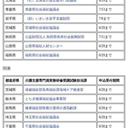
北海道
（社）北海道介護支援専門員協会​
6/29まで
青森県
青森県社会福祉協議会
7/13まで
岩手県
（財）いきいき岩手支援財団
7/9まで
宮城県
宮城県社会福祉協議会
6/29まで
秋田県
公益財団法人 秋田県長寿社会振興財団
7/11まで
山形県
山形県福祉人材センター
6/29まで
福島県
福島県社会福祉協議会
6/29まで
関東
都道府県
介護支援専門員実務研修受講試験担当課
申込受付期間
茨城県
保健福祉部長寿福祉課地域ケア推進室
6/29まで
栃木県
とちぎ健康福祉協会事業部
6/29まで
群馬県
健康福祉部医療介護局介護高齢課
6/29まで
埼玉県
埼玉県社会福祉協議会
6/29まで
千葉県
千葉県社会福祉協議会
6/30まで