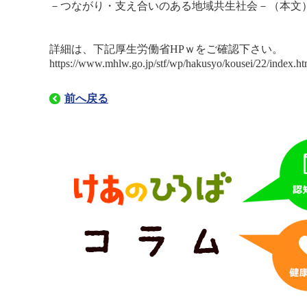
－つながり・支え合いのある地域共生社会－（本文
詳細は、下記厚生労働省HPｗをご確認下さい。
https://www.mhlw.go.jp/stf/wp/hakusyo/kousei/22/index.ht
前へ戻る