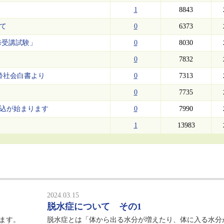
1
8843
いて
0
6373
修受講試験」
0
8030
0
7832
高齢社会白書より
0
7313
0
7735
申込が始まります
0
7990
1
13983
2024.03.15
脱水症について その1
ます。
脱水症とは「体から出る水分が増えたり、体に入る水分