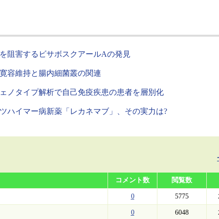
を阻害するビサボスクアールAの発見
寛容維持と腸内細菌叢の関連
ェノタイプ解析で自己免疫疾患の患者を層別化
ツハイマー病新薬「レカネマブ」、その実力は?
コメント数
閲覧数
0
5775
0
6048