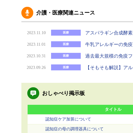
介護・医療関連ニュース
アスパラギン合成酵素
2023.11.10
医療
牛乳アレルギーの免疫
2023.11.01
医療
過去最大規模の免疫フ
2023.10.31
医療
【そもそも解説】アル
2023.09.26
医療
おしゃべり掲示板
タイトル
認知症ケア加算について
認知症の母の調理器具について