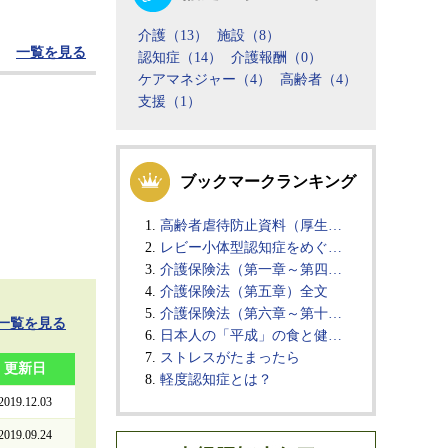
介護（13）
施設（8）
一覧を見る
認知症（14）
介護報酬（0）
ケアマネジャー（4）
高齢者（4）
支援（1）
ブックマークランキング
高齢者虐待防止資料（厚生…
レビー小体型認知症をめぐ…
介護保険法（第一章～第四…
介護保険法（第五章）全文
介護保険法（第六章～第十…
一覧を見る
日本人の「平成」の食と健…
ストレスがたまったら
更新日
軽度認知症とは？
2019.12.03
2019.09.24