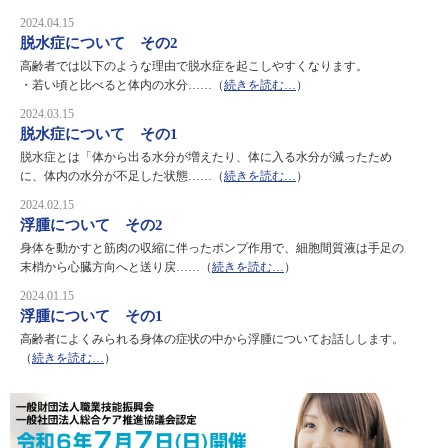
2024.04.15
脱水症について その2
高齢者では以下のような理由で脱水症を起こしやすくなります。
・若い頃と比べると体内の水分……（
続きを読む…
）
2024.03.15
脱水症について その1
脱水症とは「体から出る水分が増えたり、体に入る水分が減ったため
に、体内の水分が不足した状態……（
続きを読む…
）
2024.02.15
浮腫について その2
身体を動かすと筋肉の収縮に伴ったポンプ作用で、細胞間質液は手足の
末梢から心臓方向へと送り戻……（
続きを読む…
）
2024.01.15
浮腫について その1
高齢者によくみられる身体の症状の中から浮腫についてお話しします。
（
続きを読む…
）