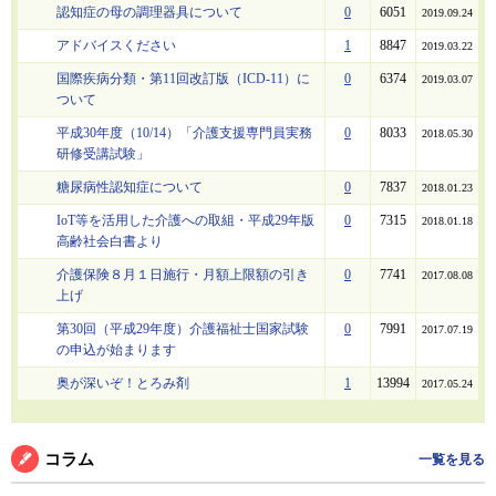
認知症の母の調理器具について
0
6051
2019.09.24
アドバイスください
1
8847
2019.03.22
国際疾病分類・第11回改訂版（ICD-11）に
0
6374
2019.03.07
ついて
平成30年度（10/14）「介護支援専門員実務
0
8033
2018.05.30
研修受講試験」
糖尿病性認知症について
0
7837
2018.01.23
IoT等を活用した介護への取組・平成29年版
0
7315
2018.01.18
高齢社会白書より
介護保険８月１日施行・月額上限額の引き
0
7741
2017.08.08
上げ
第30回（平成29年度）介護福祉士国家試験
0
7991
2017.07.19
の申込が始まります
奥が深いぞ！とろみ剤
1
13994
2017.05.24
コラム
一覧を見る