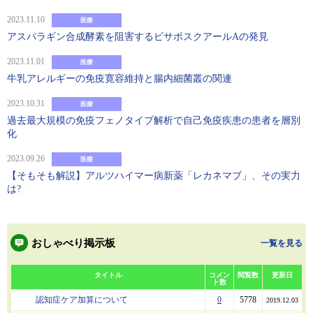
2023.11.10
医療
アスパラギン合成酵素を阻害するビサボスクアールAの発見
2023.11.01
医療
牛乳アレルギーの免疫寛容維持と腸内細菌叢の関連
2023.10.31
医療
過去最大規模の免疫フェノタイプ解析で自己免疫疾患の患者を層別
化
2023.09.26
医療
【そもそも解説】アルツハイマー病新薬「レカネマブ」、その実力
は?
おしゃべり掲示板
一覧を見る
タイトル
コメン
閲覧数
更新日
ト数
認知症ケア加算について
0
5778
2019.12.03