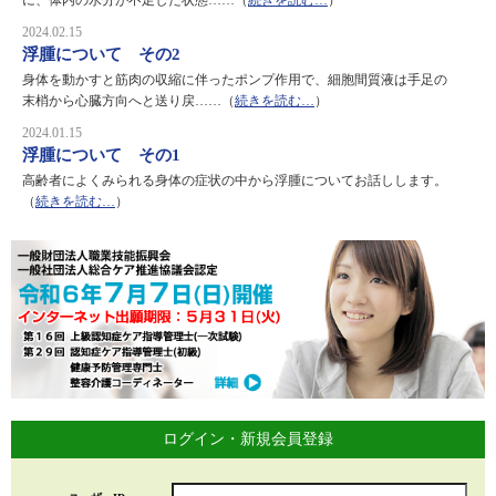
に、体内の水分が不足した状態……（
続きを読む…
）
2024.02.15
浮腫について その2
身体を動かすと筋肉の収縮に伴ったポンプ作用で、細胞間質液は手足の
末梢から心臓方向へと送り戻……（
続きを読む…
）
2024.01.15
浮腫について その1
高齢者によくみられる身体の症状の中から浮腫についてお話しします。
（
続きを読む…
）
ログイン・新規会員登録