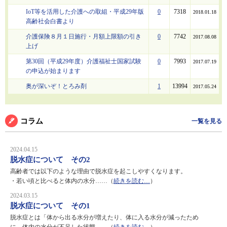
IoT等を活用した介護への取組・平成29年版
0
7318
2018.01.18
高齢社会白書より
介護保険８月１日施行・月額上限額の引き
0
7742
2017.08.08
上げ
第30回（平成29年度）介護福祉士国家試験
0
7993
2017.07.19
の申込が始まります
奥が深いぞ！とろみ剤
1
13994
2017.05.24
コラム
一覧を見る
2024.04.15
脱水症について その2
高齢者では以下のような理由で脱水症を起こしやすくなります。
・若い頃と比べると体内の水分……（
続きを読む…
）
2024.03.15
脱水症について その1
脱水症とは「体から出る水分が増えたり、体に入る水分が減ったため