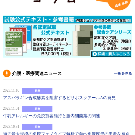
介護・医療関連ニュース
一覧を見る
2023.11.10
医療
アスパラギン合成酵素を阻害するビサボスクアールAの発見
2023.11.01
医療
牛乳アレルギーの免疫寛容維持と腸内細菌叢の関連
2023.10.31
医療
過去最大規模の免疫フェノタイプ解析で自己免疫疾患の患者を層別