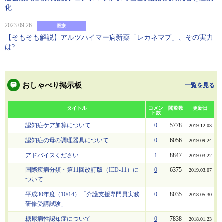
化
2023.09.26
医療
【そもそも解説】アルツハイマー病新薬「レカネマブ」、その実力
は?
おしゃべり掲示板
一覧を見る
タイトル
コメン
閲覧数
更新日
ト数
認知症ケア加算について
0
5778
2019.12.03
認知症の母の調理器具について
0
6056
2019.09.24
アドバイスください
1
8847
2019.03.22
国際疾病分類・第11回改訂版（ICD-11）に
0
6375
2019.03.07
ついて
平成30年度（10/14）「介護支援専門員実務
0
8035
2018.05.30
研修受講試験」
糖尿病性認知症について
0
7838
2018.01.23