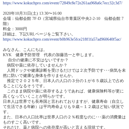
https://www.kokuchpro.com/event/72849c8e72e261aa968a6c7ecc32c3d7/
2020年10月31日(土) 13:30〜16:00
会場：仙都会館 7F-D（宮城県仙台市青葉区中央2-2-10 仙都会館 7
階）
料金：3000円
詳細は、下記URLページをご覧下さい。
https://www.kokuchpro.com/event/b0b963e5fce218f1fa57ad960640f5ac/
みなさん、こんにちは。
KYK 健康予防管理 代表の加藤浩一と申します。
自分の健康に不安はないですか？
病院や薬に依存していませんか？
人間ドックや健康診断を受けるだけでは２次予防です･･･病気を未
然に防いで健康な身体を作りませんか。 ​
推定で２０２５年、日本人の人口の３分の１が６５歳以上で占め
ることになるそうです。
このまま病院や薬に依存するようであれば、健康保険料等が更に
高くなっていくことが明らかです。
日本人は世界でも長寿国と言われておりますが、健康寿命（自立し
て生活できる年齢）は平均寿命よりも９歳～１２歳ほど短い状況で
す。​
また、日本の人口比率は世界人口の２％程度なのに･･･薬の消費量は
ものすごく高いです。
それだけ、薬と病院への依存度が高いと言える現状です。