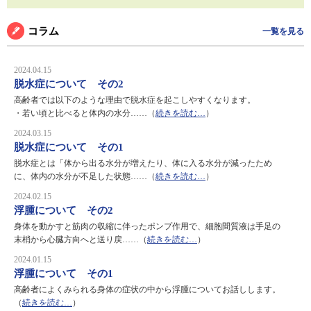
コラム
一覧を見る
2024.04.15
脱水症について その2
高齢者では以下のような理由で脱水症を起こしやすくなります。
・若い頃と比べると体内の水分……（
続きを読む…
）
2024.03.15
脱水症について その1
脱水症とは「体から出る水分が増えたり、体に入る水分が減ったため
に、体内の水分が不足した状態……（
続きを読む…
）
2024.02.15
浮腫について その2
身体を動かすと筋肉の収縮に伴ったポンプ作用で、細胞間質液は手足の
末梢から心臓方向へと送り戻……（
続きを読む…
）
2024.01.15
浮腫について その1
高齢者によくみられる身体の症状の中から浮腫についてお話しします。
（
続きを読む…
）