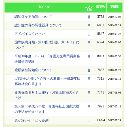
タイトル
コメン
閲覧数
更新日
ト数
認知症ケア加算について
0
5778
2019.12.03
認知症の母の調理器具について
0
6051
2019.09.24
アドバイスください
1
8847
2019.03.22
国際疾病分類・第11回改訂版（ICD-11）に
0
6374
2019.03.07
ついて
平成30年度（10/14）「介護支援専門員実務
0
8033
2018.05.30
研修受講試験」
糖尿病性認知症について
0
7837
2018.01.23
IoT等を活用した介護への取組・平成29年版
0
7315
2018.01.18
高齢社会白書より
介護保険８月１日施行・月額上限額の引き
0
7741
2017.08.08
上げ
第30回（平成29年度）介護福祉士国家試験
0
7991
2017.07.19
の申込が始まります
奥が深いぞ！とろみ剤
1
13994
2017.05.24