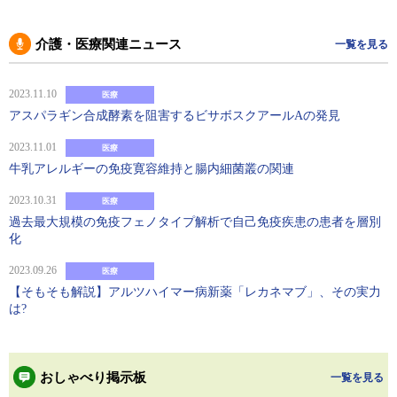
介護・医療関連ニュース
一覧を見る
2023.11.10
医療
アスパラギン合成酵素を阻害するビサボスクアールAの発見
2023.11.01
医療
牛乳アレルギーの免疫寛容維持と腸内細菌叢の関連
2023.10.31
医療
過去最大規模の免疫フェノタイプ解析で自己免疫疾患の患者を層別
化
2023.09.26
医療
【そもそも解説】アルツハイマー病新薬「レカネマブ」、その実力
は?
おしゃべり掲示板
一覧を見る