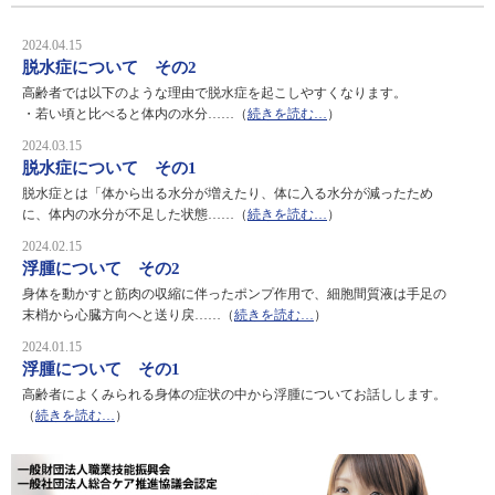
2024.04.15
脱水症について その2
高齢者では以下のような理由で脱水症を起こしやすくなります。
・若い頃と比べると体内の水分……（
続きを読む…
）
2024.03.15
脱水症について その1
脱水症とは「体から出る水分が増えたり、体に入る水分が減ったため
に、体内の水分が不足した状態……（
続きを読む…
）
2024.02.15
浮腫について その2
身体を動かすと筋肉の収縮に伴ったポンプ作用で、細胞間質液は手足の
末梢から心臓方向へと送り戻……（
続きを読む…
）
2024.01.15
浮腫について その1
高齢者によくみられる身体の症状の中から浮腫についてお話しします。
（
続きを読む…
）