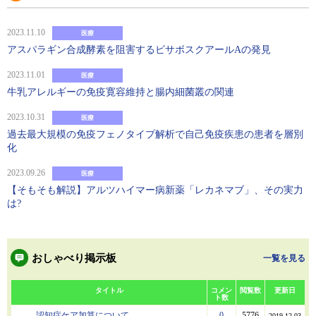
2023.11.10
医療
アスパラギン合成酵素を阻害するビサボスクアールAの発見
2023.11.01
医療
牛乳アレルギーの免疫寛容維持と腸内細菌叢の関連
2023.10.31
医療
過去最大規模の免疫フェノタイプ解析で自己免疫疾患の患者を層別
化
2023.09.26
医療
【そもそも解説】アルツハイマー病新薬「レカネマブ」、その実力
は?
おしゃべり掲示板
一覧を見る
タイトル
コメン
閲覧数
更新日
ト数
認知症ケア加算について
0
5776
2019.12.03