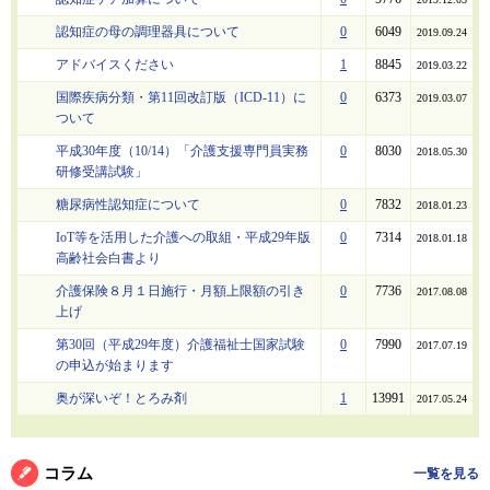
認知症の母の調理器具について
0
6049
2019.09.24
アドバイスください
1
8845
2019.03.22
国際疾病分類・第11回改訂版（ICD-11）に
0
6373
2019.03.07
ついて
平成30年度（10/14）「介護支援専門員実務
0
8030
2018.05.30
研修受講試験」
糖尿病性認知症について
0
7832
2018.01.23
IoT等を活用した介護への取組・平成29年版
0
7314
2018.01.18
高齢社会白書より
介護保険８月１日施行・月額上限額の引き
0
7736
2017.08.08
上げ
第30回（平成29年度）介護福祉士国家試験
0
7990
2017.07.19
の申込が始まります
奥が深いぞ！とろみ剤
1
13991
2017.05.24
コラム
一覧を見る