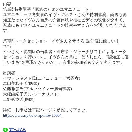
内容
第1部 特別講演「家族のためのユマニチュード」
ユマニチュード考案者のイヴ・ジネストさんの特別講演。両親も認
知症だったイヴさん自身の介護体験や福祉ビデオの映像を交えて、
家族にもできるユマニチュードの技術や考え方をお話しいただきま
す。
第2部 トークセッション「イヴさんと考える“認知症に優しいま
ち”」
イヴさん・認知症の当事者・医療者・ジャーナリストによるトーク
セッションを行います。イヴさんと共に「どうしたら、“認知症に優
しいまち”を実現できるのか」、会場の参加者も交えて考えます。
出演者
イヴ・ジネスト氏(ユマニチュード考案者)
本田美和子氏(医師)
佐藤雅彦氏(アルツハイマー病当事者)
大熊由紀子氏(ジャーナリスト)
上野秀樹氏(医師)
詳細、お申込は下記ページを参照して下さい。
https://www.npwo.or.jp/info/13664
前へ戻る