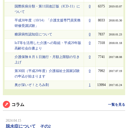
国際疾病分類・第11回改訂版（ICD-11）に
0
6375
2019.03.07
ついて
平成30年度（10/14）「介護支援専門員実務
0
8033
2018.05.30
研修受講試験」
糖尿病性認知症について
0
7837
2018.01.23
IoT等を活用した介護への取組・平成29年版
0
7318
2018.01.18
高齢社会白書より
介護保険８月１日施行・月額上限額の引き
0
7741
2017.08.08
上げ
第30回（平成29年度）介護福祉士国家試験
0
7992
2017.07.19
の申込が始まります
奥が深いぞ！とろみ剤
1
13994
2017.05.24
コラム
一覧を見る
2024.04.15
脱水症について その2