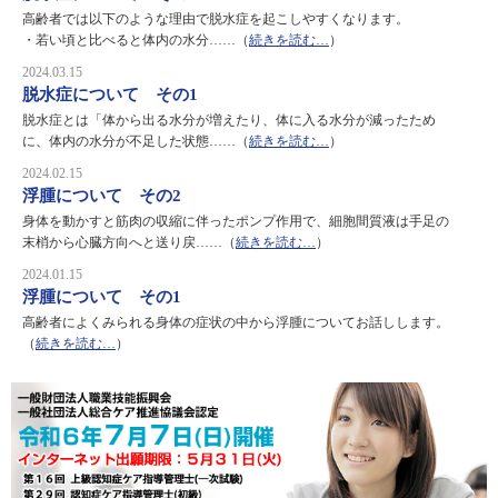
高齢者では以下のような理由で脱水症を起こしやすくなります。
・若い頃と比べると体内の水分……（
続きを読む…
）
2024.03.15
脱水症について その1
脱水症とは「体から出る水分が増えたり、体に入る水分が減ったため
に、体内の水分が不足した状態……（
続きを読む…
）
2024.02.15
浮腫について その2
身体を動かすと筋肉の収縮に伴ったポンプ作用で、細胞間質液は手足の
末梢から心臓方向へと送り戻……（
続きを読む…
）
2024.01.15
浮腫について その1
高齢者によくみられる身体の症状の中から浮腫についてお話しします。
（
続きを読む…
）