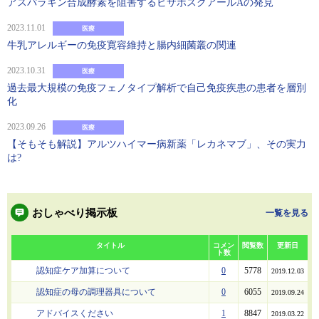
アスパラギン合成酵素を阻害するビサボスクアールAの発見
2023.11.01
医療
牛乳アレルギーの免疫寛容維持と腸内細菌叢の関連
2023.10.31
医療
過去最大規模の免疫フェノタイプ解析で自己免疫疾患の患者を層別
化
2023.09.26
医療
【そもそも解説】アルツハイマー病新薬「レカネマブ」、その実力
は?
おしゃべり掲示板
一覧を見る
タイトル
コメン
閲覧数
更新日
ト数
認知症ケア加算について
0
5778
2019.12.03
認知症の母の調理器具について
0
6055
2019.09.24
アドバイスください
1
8847
2019.03.22