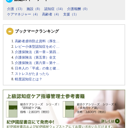
介護（13）
施設（8）
認知症（14）
介護報酬（0）
ケアマネジャー（4）
高齢者（4）
支援（1）
ブックマークランキング
高齢者虐待防止資料（厚生…
レビー小体型認知症をめぐ…
介護保険法（第一章～第四…
介護保険法（第五章）全文
介護保険法（第六章～第十…
日本人の「平成」の食と健…
ストレスがたまったら
軽度認知症とは？