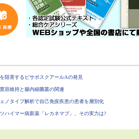
を阻害するビサボスクアールAの発見
寛容維持と腸内細菌叢の関連
ェノタイプ解析で自己免疫疾患の患者を層別化
ツハイマー病新薬「レカネマブ」、その実力は?