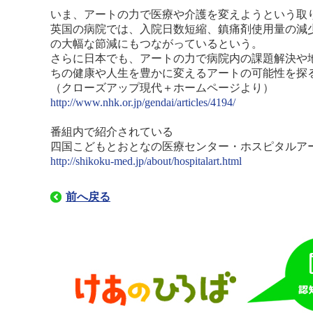
いま、アートの力で医療や介護を変えようという取
英国の病院では、入院日数短縮、鎮痛剤使用量の減
の大幅な節減にもつながっているという。
さらに日本でも、アートの力で病院内の課題解決や
ちの健康や人生を豊かに変えるアートの可能性を探
（クローズアップ現代＋ホームページより）
http://www.nhk.or.jp/gendai/articles/4194/
番組内で紹介されている
四国こどもとおとなの医療センター・ホスピタルア
http://shikoku-med.jp/about/hospitalart.html
前へ戻る