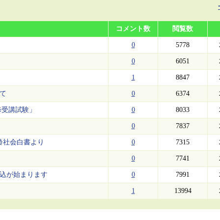
コメント数
閲覧数
0
5778
0
6051
1
8847
いて
0
6374
修受講試験」
0
8033
0
7837
高齢社会白書より
0
7315
0
7741
申込が始まります
0
7991
1
13994