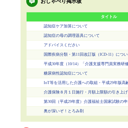
おしゃべり掲示板
タイトル
認知症ケア加算について
認知症の母の調理器具について
アドバイスください
国際疾病分類・第11回改訂版（ICD-11）につ
平成30年度（10/14）「介護支援専門員実務研
糖尿病性認知症について
IoT等を活用した介護への取組・平成29年版
介護保険８月１日施行・月額上限額の引き上げ
第30回（平成29年度）介護福祉士国家試験の
奥が深いぞ！とろみ剤