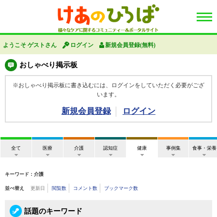
ようこそ ゲストさん
ログイン
新規会員登録(無料)
おしゃべり掲示板
※おしゃべり掲示板に書き込むには、ログインをしていただく必要がござ
います。
新規会員登録
ログイン
全て
医療
介護
認知症
健康
事例集
食事・栄養
キーワード：介護
並べ替え
更新日
閲覧数
コメント数
ブックマーク数
話題のキーワード