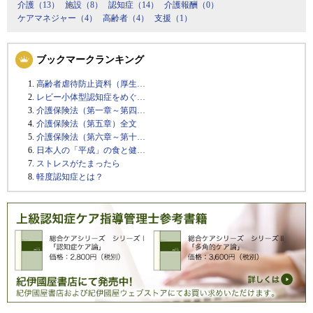
介護（13）
施設（8）
認知症（14）
介護報酬（0）
ケアマネジャー（4）
高齢者（4）
支援（1）
ブックマークランキング
高齢者虐待防止資料（厚生…
レビー小体型認知症をめぐ…
介護保険法（第一章～第四…
介護保険法（第五章）全文
介護保険法（第六章～第十…
日本人の「平成」の食と健…
ストレスがたまったら
軽度認知症とは？