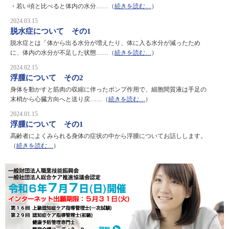
・若い頃と比べると体内の水分……（
続きを読む…
）
2024.03.15
脱水症について その1
脱水症とは「体から出る水分が増えたり、体に入る水分が減ったため
に、体内の水分が不足した状態……（
続きを読む…
）
2024.02.15
浮腫について その2
身体を動かすと筋肉の収縮に伴ったポンプ作用で、細胞間質液は手足の
末梢から心臓方向へと送り戻……（
続きを読む…
）
2024.01.15
浮腫について その1
高齢者によくみられる身体の症状の中から浮腫についてお話しします。
（
続きを読む…
）