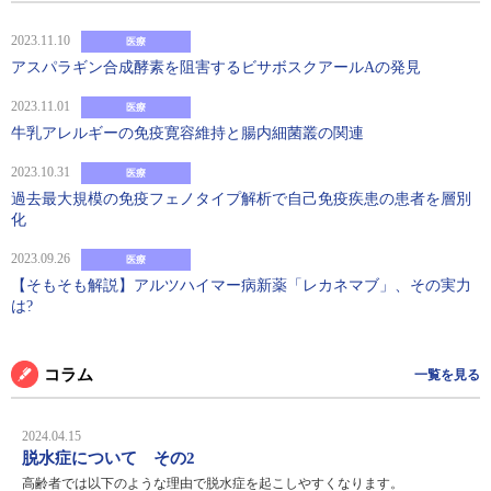
2023.11.10
医療
アスパラギン合成酵素を阻害するビサボスクアールAの発見
2023.11.01
医療
牛乳アレルギーの免疫寛容維持と腸内細菌叢の関連
2023.10.31
医療
過去最大規模の免疫フェノタイプ解析で自己免疫疾患の患者を層別
化
2023.09.26
医療
【そもそも解説】アルツハイマー病新薬「レカネマブ」、その実力
は?
コラム
一覧を見る
2024.04.15
脱水症について その2
高齢者では以下のような理由で脱水症を起こしやすくなります。