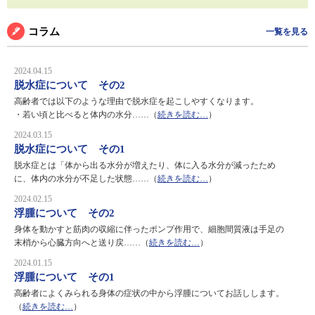
コラム
一覧を見る
2024.04.15
脱水症について その2
高齢者では以下のような理由で脱水症を起こしやすくなります。
・若い頃と比べると体内の水分……（
続きを読む…
）
2024.03.15
脱水症について その1
脱水症とは「体から出る水分が増えたり、体に入る水分が減ったため
に、体内の水分が不足した状態……（
続きを読む…
）
2024.02.15
浮腫について その2
身体を動かすと筋肉の収縮に伴ったポンプ作用で、細胞間質液は手足の
末梢から心臓方向へと送り戻……（
続きを読む…
）
2024.01.15
浮腫について その1
高齢者によくみられる身体の症状の中から浮腫についてお話しします。
（
続きを読む…
）