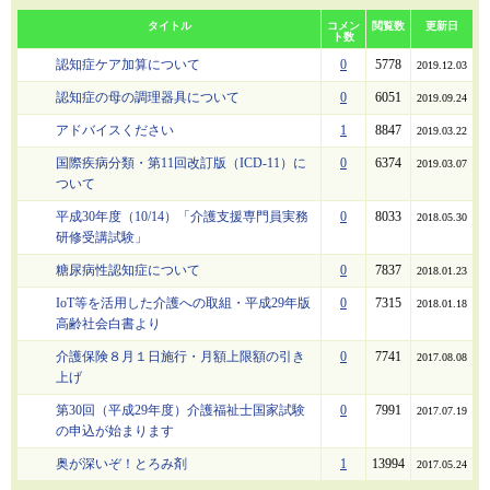
タイトル
コメン
閲覧数
更新日
ト数
認知症ケア加算について
0
5778
2019.12.03
認知症の母の調理器具について
0
6051
2019.09.24
アドバイスください
1
8847
2019.03.22
国際疾病分類・第11回改訂版（ICD-11）に
0
6374
2019.03.07
ついて
平成30年度（10/14）「介護支援専門員実務
0
8033
2018.05.30
研修受講試験」
糖尿病性認知症について
0
7837
2018.01.23
IoT等を活用した介護への取組・平成29年版
0
7315
2018.01.18
高齢社会白書より
介護保険８月１日施行・月額上限額の引き
0
7741
2017.08.08
上げ
第30回（平成29年度）介護福祉士国家試験
0
7991
2017.07.19
の申込が始まります
奥が深いぞ！とろみ剤
1
13994
2017.05.24