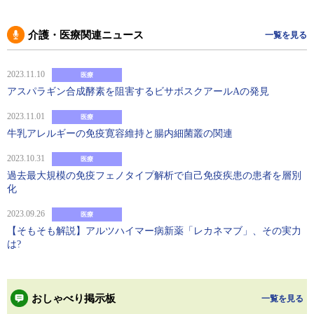
介護・医療関連ニュース
一覧を見る
2023.11.10
医療
アスパラギン合成酵素を阻害するビサボスクアールAの発見
2023.11.01
医療
牛乳アレルギーの免疫寛容維持と腸内細菌叢の関連
2023.10.31
医療
過去最大規模の免疫フェノタイプ解析で自己免疫疾患の患者を層別
化
2023.09.26
医療
【そもそも解説】アルツハイマー病新薬「レカネマブ」、その実力
は?
おしゃべり掲示板
一覧を見る