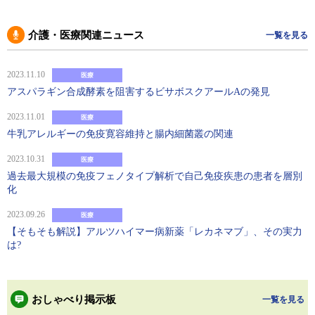
介護・医療関連ニュース
一覧を見る
2023.11.10
医療
アスパラギン合成酵素を阻害するビサボスクアールAの発見
2023.11.01
医療
牛乳アレルギーの免疫寛容維持と腸内細菌叢の関連
2023.10.31
医療
過去最大規模の免疫フェノタイプ解析で自己免疫疾患の患者を層別
化
2023.09.26
医療
【そもそも解説】アルツハイマー病新薬「レカネマブ」、その実力
は?
おしゃべり掲示板
一覧を見る