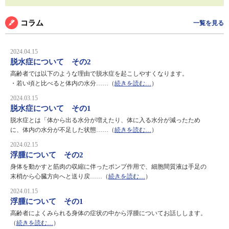
コラム
一覧を見る
2024.04.15
脱水症について その2
高齢者では以下のような理由で脱水症を起こしやすくなります。
・若い頃と比べると体内の水分……（
続きを読む…
）
2024.03.15
脱水症について その1
脱水症とは「体から出る水分が増えたり、体に入る水分が減ったため
に、体内の水分が不足した状態……（
続きを読む…
）
2024.02.15
浮腫について その2
身体を動かすと筋肉の収縮に伴ったポンプ作用で、細胞間質液は手足の
末梢から心臓方向へと送り戻……（
続きを読む…
）
2024.01.15
浮腫について その1
高齢者によくみられる身体の症状の中から浮腫についてお話しします。
（
続きを読む…
）