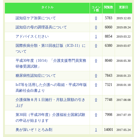
タイトル
コメン
閲覧数
更新日
ト数
認知症ケア加算について
0
5783
2019.12.03
認知症の母の調理器具について
0
6060
2019.09.24
アドバイスください
1
8854
2019.03.22
国際疾病分類・第11回改訂版（ICD-11）に
0
6380
2019.03.07
ついて
平成30年度（10/14）「介護支援専門員実務
0
8040
2018.05.30
研修受講試験」
糖尿病性認知症について
0
7843
2018.01.23
IoT等を活用した介護への取組・平成29年版
0
7321
2018.01.18
高齢社会白書より
介護保険８月１日施行・月額上限額の引き
0
7748
2017.08.08
上げ
第30回（平成29年度）介護福祉士国家試験
0
7998
2017.07.19
の申込が始まります
奥が深いぞ！とろみ剤
1
14001
2017.05.24